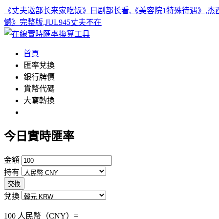
《丈夫邀部长来家吃饭》日剧部长看,《美容院1特殊待遇》,杰西简
憾》完整版,JUL945丈夫不在
首頁
匯率兌換
銀行牌價
貨幣代碼
大寫轉換
今日實時匯率
金額
持有
交換
兌換
100 人民幣（CNY）=