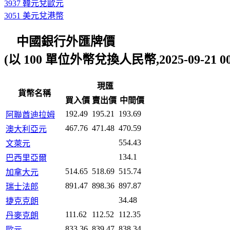
3937 韓元兌歐元
3051 美元兌港幣
中國銀行外匯牌價
(以 100 單位外幣兌換人民幣,2025-09-21 00:
現匯
貨幣名稱
買入價
賣出價
中間價
192.49
195.21
193.69
阿聯酋迪拉姆
467.76
471.48
470.59
澳大利亞元
554.43
文萊元
134.1
巴西里亞爾
514.65
518.69
515.74
加拿大元
891.47
898.36
897.87
瑞士法郎
34.48
捷克克朗
111.62
112.52
112.35
丹麥克朗
833.36
839.47
838.34
歐元