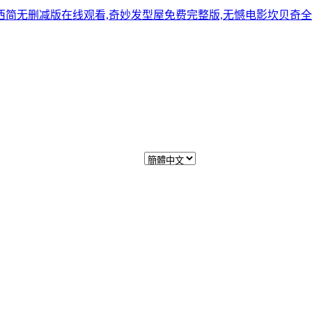
无删减版在线观看,奇妙发型屋免费完整版,无憾电影坎贝奇全集免费